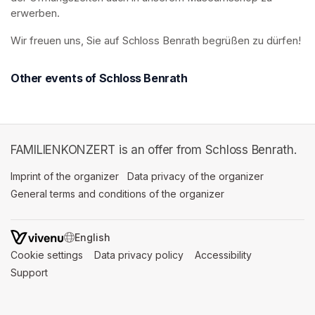
erwerben.
Wir freuen uns, Sie auf Schloss Benrath begrüßen zu dürfen! 
Other events of Schloss Benrath
FAMILIENKONZERT is an offer from Schloss Benrath.
Imprint of the organizer
(opens in a new tab)
Data privacy of the organizer
(opens in 
General terms and conditions of the organizer
(opens in a new ta
SWITCH LANGUAGE
Cookie settings
(opens in a new tab)
Data privacy policy
(opens in a new tab)
Accessibility
(opens in a n
Support
(opens in a new tab)