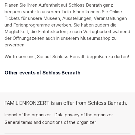
Planen Sie Ihren Aufenthalt auf Schloss Benrath ganz 
bequem vorab: In unserem Ticketshop können Sie Online-
Tickets für unsere Museen, Ausstellungen, Veranstaltungen 
und Ferienprogramme erwerben. Sie haben zudem die 
Möglichkeit, die Eintrittskarten je nach Verfügbarkeit während 
der Öffnungszeiten auch in unserem Museumsshop zu 
erwerben.
Wir freuen uns, Sie auf Schloss Benrath begrüßen zu dürfen! 
Other events of Schloss Benrath
FAMILIENKONZERT is an offer from Schloss Benrath.
Imprint of the organizer
(opens in a new tab)
Data privacy of the organizer
(opens in 
General terms and conditions of the organizer
(opens in a new ta