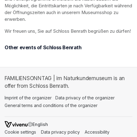
Möglichkeit, die Eintrittskarten je nach Verfügbarkeit während 
der Öffnungszeiten auch in unserem Museumsshop zu 
erwerben.
Wir freuen uns, Sie auf Schloss Benrath begrüßen zu dürfen! 
Other events of Schloss Benrath
FAMILIENSONNTAG | im Naturkundemuseum is an
offer from Schloss Benrath.
Imprint of the organizer
(opens in a new tab)
Data privacy of the organizer
(opens in 
General terms and conditions of the organizer
(opens in a new ta
SWITCH LANGUAGE
Cookie settings
(opens in a new tab)
Data privacy policy
(opens in a new tab)
Accessibility
(opens in a n