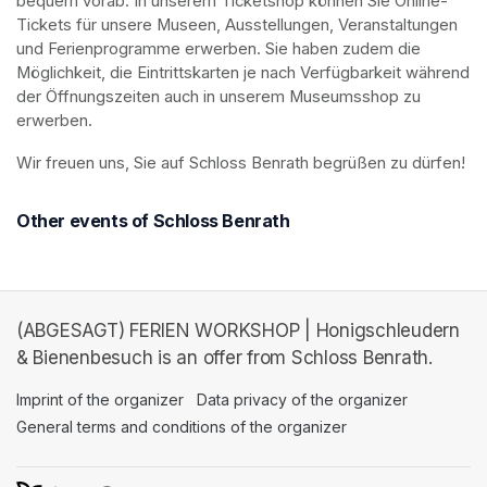
bequem vorab: In unserem Ticketshop können Sie Online-
Tickets für unsere Museen, Ausstellungen, Veranstaltungen 
und Ferienprogramme erwerben. Sie haben zudem die 
Möglichkeit, die Eintrittskarten je nach Verfügbarkeit während 
der Öffnungszeiten auch in unserem Museumsshop zu 
erwerben.
Wir freuen uns, Sie auf Schloss Benrath begrüßen zu dürfen! 
Other events of Schloss Benrath
(ABGESAGT) FERIEN WORKSHOP | Honigschleudern
& Bienenbesuch is an offer from Schloss Benrath.
Imprint of the organizer
(opens in a new tab)
Data privacy of the organizer
(opens in 
General terms and conditions of the organizer
(opens in a new ta