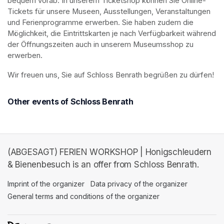
bequem vorab: In unserem Ticketshop können Sie Online-
Tickets für unsere Museen, Ausstellungen, Veranstaltungen 
und Ferienprogramme erwerben. Sie haben zudem die 
Möglichkeit, die Eintrittskarten je nach Verfügbarkeit während 
der Öffnungszeiten auch in unserem Museumsshop zu 
erwerben.
Wir freuen uns, Sie auf Schloss Benrath begrüßen zu dürfen! 
Other events of Schloss Benrath
(ABGESAGT) FERIEN WORKSHOP | Honigschleudern
& Bienenbesuch is an offer from Schloss Benrath.
Imprint of the organizer
(opens in a new tab)
Data privacy of the organizer
(opens in 
General terms and conditions of the organizer
(opens in a new ta