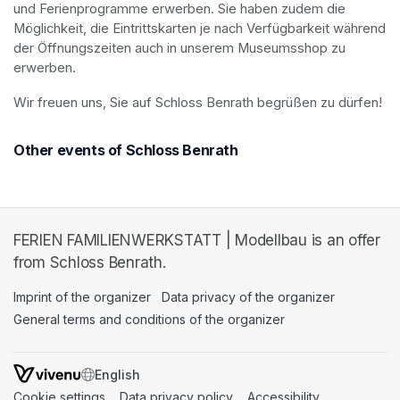
und Ferienprogramme erwerben. Sie haben zudem die 
Möglichkeit, die Eintrittskarten je nach Verfügbarkeit während 
der Öffnungszeiten auch in unserem Museumsshop zu 
erwerben.
Wir freuen uns, Sie auf Schloss Benrath begrüßen zu dürfen! 
Other events of Schloss Benrath
FERIEN FAMILIENWERKSTATT | Modellbau is an offer
from Schloss Benrath.
Imprint of the organizer
(opens in a new tab)
Data privacy of the organizer
(opens in 
General terms and conditions of the organizer
(opens in a new ta
SWITCH LANGUAGE
Cookie settings
(opens in a new tab)
Data privacy policy
(opens in a new tab)
Accessibility
(opens in a n