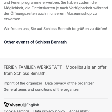
und Ferienprogramme erwerben. Sie haben zudem die 
Möglichkeit, die Eintrittskarten je nach Verfügbarkeit während 
der Öffnungszeiten auch in unserem Museumsshop zu 
erwerben.
Wir freuen uns, Sie auf Schloss Benrath begrüßen zu dürfen! 
Other events of Schloss Benrath
FERIEN FAMILIENWERKSTATT | Modellbau is an offer
from Schloss Benrath.
Imprint of the organizer
(opens in a new tab)
Data privacy of the organizer
(opens in 
General terms and conditions of the organizer
(opens in a new ta
SWITCH LANGUAGE
Cookie settings
(opens in a new tab)
Data privacy policy
(opens in a new tab)
Accessibility
(opens in a n