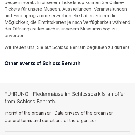
bequem vorab: In unserem Ticketshop können Sie Online-
Tickets für unsere Museen, Ausstellungen, Veranstaltungen 
und Ferienprogramme erwerben. Sie haben zudem die 
Möglichkeit, die Eintrittskarten je nach Verfügbarkeit während 
der Öffnungszeiten auch in unserem Museumsshop zu 
erwerben.
Wir freuen uns, Sie auf Schloss Benrath begrüßen zu dürfen! 
Other events of Schloss Benrath
FÜHRUNG | Fledermäuse im Schlosspark is an offer
from Schloss Benrath.
Imprint of the organizer
(opens in a new tab)
Data privacy of the organizer
(opens in 
General terms and conditions of the organizer
(opens in a new ta