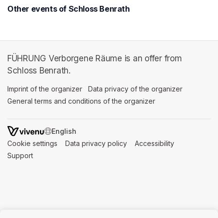
Other events of Schloss Benrath
FÜHRUNG Verborgene Räume is an offer from
Schloss Benrath.
Imprint of the organizer
(opens in a new tab)
Data privacy of the organizer
(opens in 
General terms and conditions of the organizer
(opens in a new ta
SWITCH LANGUAGE
Cookie settings
(opens in a new tab)
Data privacy policy
(opens in a new tab)
Accessibility
(opens in a n
Support
(opens in a new tab)