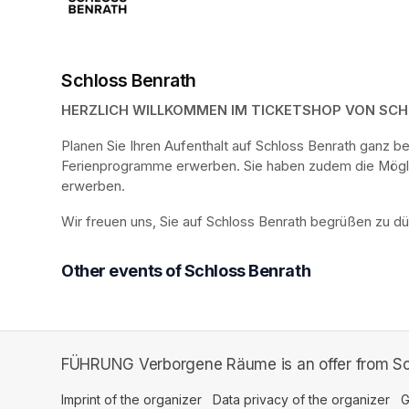
Schloss Benrath
HERZLICH WILLKOMMEN IM TICKETSHOP VON SC
Planen Sie Ihren Aufenthalt auf Schloss Benrath ganz 
Ferienprogramme erwerben. Sie haben zudem die Möglich
erwerben.
Wir freuen uns, Sie auf Schloss Benrath begrüßen zu dü
Other events of Schloss Benrath
FÜHRUNG Verborgene Räume is an offer from Sc
Imprint of the organizer
(opens in a new tab)
Data privacy of the organizer
(op
G