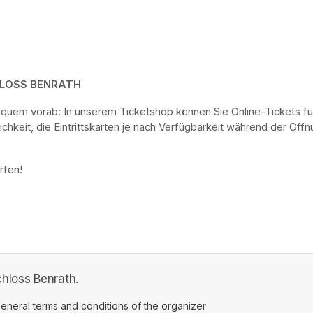
HLOSS BENRATH
bequem vorab: In unserem Ticketshop können Sie Online-Tickets fü
keit, die Eintrittskarten je nach Verfügbarkeit während der Öf
rfen! 
hloss Benrath.
ens in a new tab)
eneral terms and conditions of the organizer
(opens in a new tab)