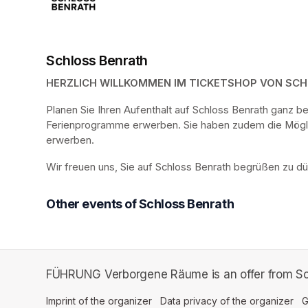
Schloss Benrath
HERZLICH WILLKOMMEN IM TICKETSHOP VON SC
Planen Sie Ihren Aufenthalt auf Schloss Benrath ganz 
Ferienprogramme erwerben. Sie haben zudem die Möglich
erwerben.
Wir freuen uns, Sie auf Schloss Benrath begrüßen zu dü
Other events of Schloss Benrath
FÜHRUNG Verborgene Räume is an offer from Sc
Imprint of the organizer
(opens in a new tab)
Data privacy of the organizer
(op
G