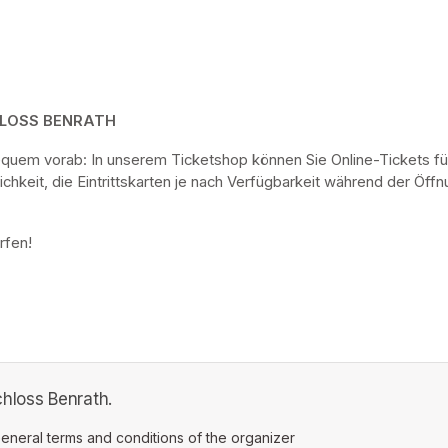
HLOSS BENRATH
bequem vorab: In unserem Ticketshop können Sie Online-Tickets fü
keit, die Eintrittskarten je nach Verfügbarkeit während der Öf
rfen! 
hloss Benrath.
ens in a new tab)
eneral terms and conditions of the organizer
(opens in a new tab)