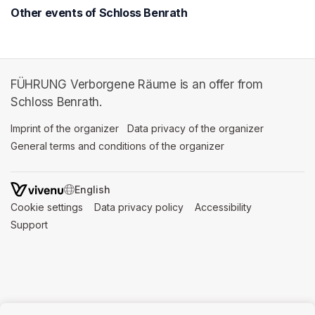
Other events of Schloss Benrath
FÜHRUNG Verborgene Räume is an offer from
Schloss Benrath.
Imprint of the organizer
(opens in a new tab)
Data privacy of the organizer
(opens in 
General terms and conditions of the organizer
(opens in a new ta
SWITCH LANGUAGE
Cookie settings
(opens in a new tab)
Data privacy policy
(opens in a new tab)
Accessibility
(opens in a n
Support
(opens in a new tab)