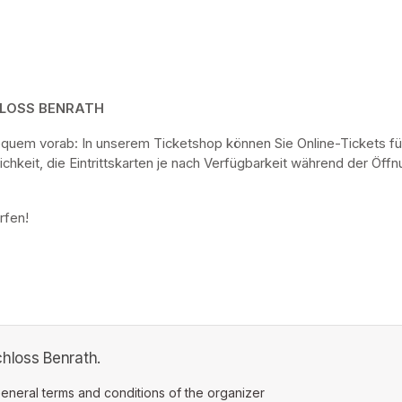
HLOSS BENRATH
bequem vorab: In unserem Ticketshop können Sie Online-Tickets fü
keit, die Eintrittskarten je nach Verfügbarkeit während der Öf
rfen! 
hloss Benrath.
ens in a new tab)
eneral terms and conditions of the organizer
(opens in a new tab)