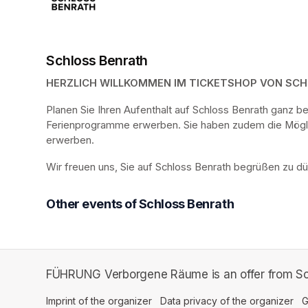
Schloss Benrath
HERZLICH WILLKOMMEN IM TICKETSHOP VON SC
Planen Sie Ihren Aufenthalt auf Schloss Benrath ganz 
Ferienprogramme erwerben. Sie haben zudem die Möglich
erwerben.
Wir freuen uns, Sie auf Schloss Benrath begrüßen zu dü
Other events of Schloss Benrath
FÜHRUNG Verborgene Räume is an offer from Sc
Imprint of the organizer
(opens in a new tab)
Data privacy of the organizer
(op
G