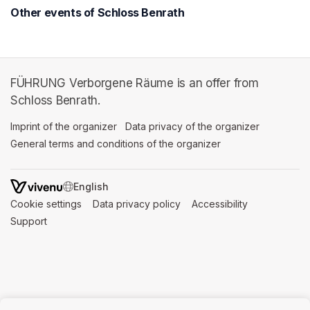
Other events of Schloss Benrath
FÜHRUNG Verborgene Räume is an offer from
Schloss Benrath.
Imprint of the organizer
(opens in a new tab)
Data privacy of the organizer
(opens in 
General terms and conditions of the organizer
(opens in a new ta
SWITCH LANGUAGE
Cookie settings
(opens in a new tab)
Data privacy policy
(opens in a new tab)
Accessibility
(opens in a n
Support
(opens in a new tab)