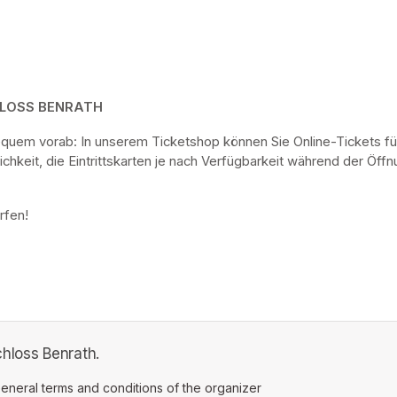
HLOSS BENRATH
bequem vorab: In unserem Ticketshop können Sie Online-Tickets fü
keit, die Eintrittskarten je nach Verfügbarkeit während der Öf
rfen! 
hloss Benrath.
ens in a new tab)
eneral terms and conditions of the organizer
(opens in a new tab)