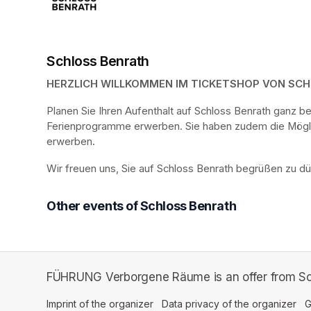
Schloss Benrath
HERZLICH WILLKOMMEN IM TICKETSHOP VON SC
Planen Sie Ihren Aufenthalt auf Schloss Benrath ganz 
Ferienprogramme erwerben. Sie haben zudem die Möglich
erwerben.
Wir freuen uns, Sie auf Schloss Benrath begrüßen zu dü
Other events of Schloss Benrath
FÜHRUNG Verborgene Räume is an offer from Sc
Imprint of the organizer
(opens in a new tab)
Data privacy of the organizer
(op
G