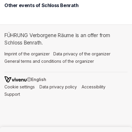
Other events of Schloss Benrath
FÜHRUNG Verborgene Räume is an offer from
Schloss Benrath.
Imprint of the organizer
(opens in a new tab)
Data privacy of the organizer
(opens in 
General terms and conditions of the organizer
(opens in a new ta
SWITCH LANGUAGE
Cookie settings
(opens in a new tab)
Data privacy policy
(opens in a new tab)
Accessibility
(opens in a n
Support
(opens in a new tab)