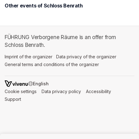
Other events of Schloss Benrath
FÜHRUNG Verborgene Räume is an offer from
Schloss Benrath.
Imprint of the organizer
(opens in a new tab)
Data privacy of the organizer
(opens in 
General terms and conditions of the organizer
(opens in a new ta
SWITCH LANGUAGE
Cookie settings
(opens in a new tab)
Data privacy policy
(opens in a new tab)
Accessibility
(opens in a n
Support
(opens in a new tab)