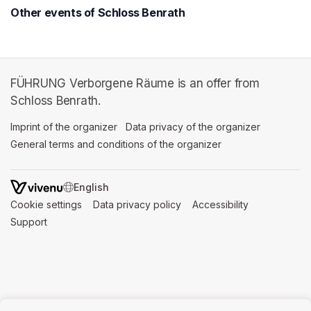
Other events of Schloss Benrath
FÜHRUNG Verborgene Räume is an offer from
Schloss Benrath.
Imprint of the organizer
(opens in a new tab)
Data privacy of the organizer
(opens in 
General terms and conditions of the organizer
(opens in a new ta
SWITCH LANGUAGE
Cookie settings
(opens in a new tab)
Data privacy policy
(opens in a new tab)
Accessibility
(opens in a n
Support
(opens in a new tab)