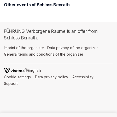
Other events of Schloss Benrath
FÜHRUNG Verborgene Räume is an offer from
Schloss Benrath.
Imprint of the organizer
(opens in a new tab)
Data privacy of the organizer
(opens in 
General terms and conditions of the organizer
(opens in a new ta
SWITCH LANGUAGE
Cookie settings
(opens in a new tab)
Data privacy policy
(opens in a new tab)
Accessibility
(opens in a n
Support
(opens in a new tab)