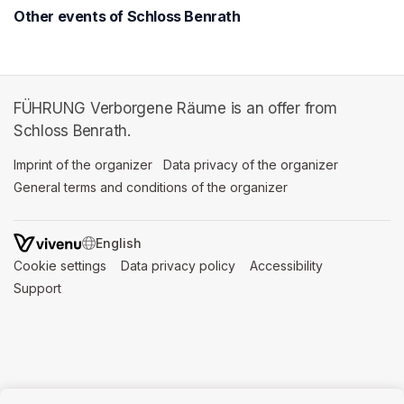
Other events of Schloss Benrath
FÜHRUNG Verborgene Räume is an offer from
Schloss Benrath.
Imprint of the organizer
(opens in a new tab)
Data privacy of the organizer
(opens in 
General terms and conditions of the organizer
(opens in a new ta
SWITCH LANGUAGE
Cookie settings
(opens in a new tab)
Data privacy policy
(opens in a new tab)
Accessibility
(opens in a n
Support
(opens in a new tab)