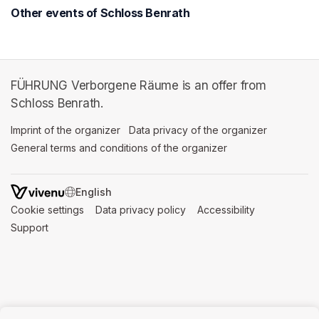
Other events of Schloss Benrath
FÜHRUNG Verborgene Räume is an offer from
Schloss Benrath.
Imprint of the organizer
(opens in a new tab)
Data privacy of the organizer
(opens in 
General terms and conditions of the organizer
(opens in a new ta
SWITCH LANGUAGE
Cookie settings
(opens in a new tab)
Data privacy policy
(opens in a new tab)
Accessibility
(opens in a n
Support
(opens in a new tab)