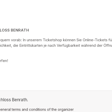
HLOSS BENRATH
bequem vorab: In unserem Ticketshop können Sie Online-Tickets fü
keit, die Eintrittskarten je nach Verfügbarkeit während der Öf
rfen! 
hloss Benrath.
ens in a new tab)
eneral terms and conditions of the organizer
(opens in a new tab)