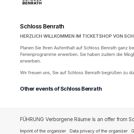
Schloss Benrath
HERZLICH WILLKOMMEN IM TICKETSHOP VON SC
Planen Sie Ihren Aufenthalt auf Schloss Benrath ganz 
Ferienprogramme erwerben. Sie haben zudem die Möglich
erwerben.
Wir freuen uns, Sie auf Schloss Benrath begrüßen zu dü
Other events of Schloss Benrath
FÜHRUNG Verborgene Räume is an offer from Sc
Imprint of the organizer
(opens in a new tab)
Data privacy of the organizer
(op
G