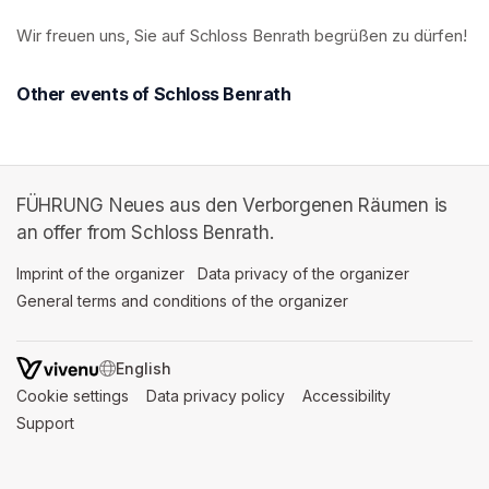
Wir freuen uns, Sie auf Schloss Benrath begrüßen zu dürfen! 
Other events of Schloss Benrath
FÜHRUNG Neues aus den Verborgenen Räumen is
an offer from Schloss Benrath.
Imprint of the organizer
(opens in a new tab)
Data privacy of the organizer
(opens in 
General terms and conditions of the organizer
(opens in a new ta
SWITCH LANGUAGE
Cookie settings
(opens in a new tab)
Data privacy policy
(opens in a new tab)
Accessibility
(opens in a n
Support
(opens in a new tab)