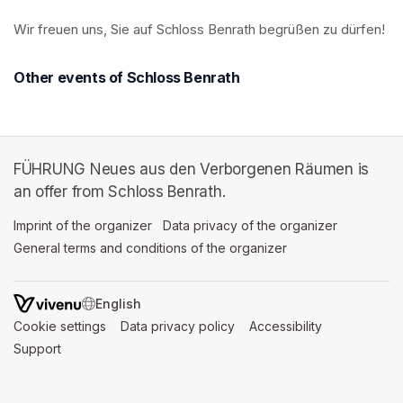
Wir freuen uns, Sie auf Schloss Benrath begrüßen zu dürfen! 
Other events of Schloss Benrath
FÜHRUNG Neues aus den Verborgenen Räumen is
an offer from Schloss Benrath.
Imprint of the organizer
(opens in a new tab)
Data privacy of the organizer
(opens in 
General terms and conditions of the organizer
(opens in a new ta
SWITCH LANGUAGE
Cookie settings
(opens in a new tab)
Data privacy policy
(opens in a new tab)
Accessibility
(opens in a n
Support
(opens in a new tab)