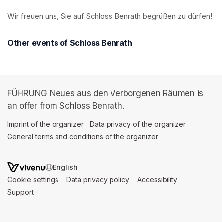
Wir freuen uns, Sie auf Schloss Benrath begrüßen zu dürfen! 
Other events of Schloss Benrath
FÜHRUNG Neues aus den Verborgenen Räumen is
an offer from Schloss Benrath.
Imprint of the organizer
(opens in a new tab)
Data privacy of the organizer
(opens in 
General terms and conditions of the organizer
(opens in a new ta
SWITCH LANGUAGE
Cookie settings
(opens in a new tab)
Data privacy policy
(opens in a new tab)
Accessibility
(opens in a n
Support
(opens in a new tab)