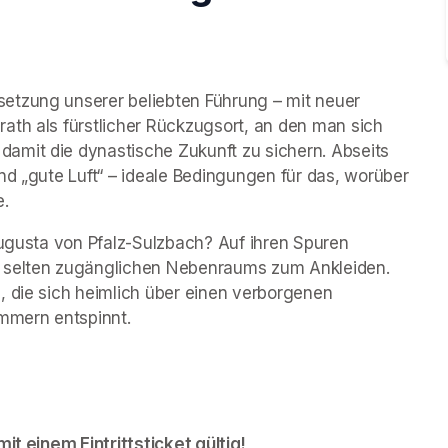
etzung unserer beliebten Führung – mit neuer 
ath als fürstlicher Rückzugsort, an den man sich 
mit die dynastische Zukunft zu sichern. Abseits 
nd „gute Luft“ – ideale Bedingungen für das, worüber 
e.
Augusta von Pfalz-Sulzbach? Auf ihren Spuren 
s selten zugänglichen Nebenraums zum Ankleiden. 
 die sich heimlich über einen verborgenen 
mmern entspinnt.
it einem Eintrittsticket gültig!