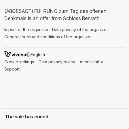
(ABGESAGT) FÜHRUNG zum Tag des offenen
Denkmals is an offer from Schloss Benrath.
Imprint of the organizer
(opens in a new tab)
Data privacy of the organizer
(opens in 
General terms and conditions of the organizer
(opens in a new ta
SWITCH LANGUAGE
Cookie settings
(opens in a new tab)
Data privacy policy
(opens in a new tab)
Accessibility
(opens in a n
Support
(opens in a new tab)
The sale has ended