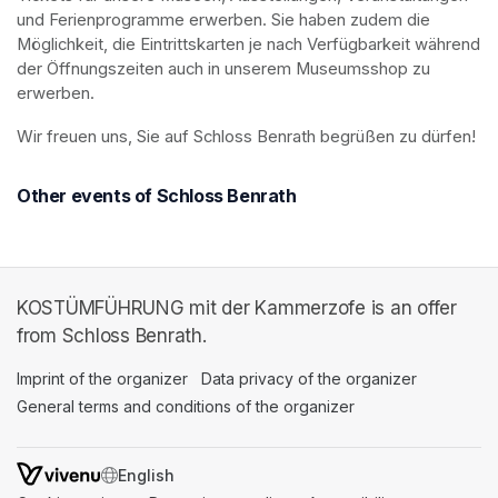
und Ferienprogramme erwerben. Sie haben zudem die 
Möglichkeit, die Eintrittskarten je nach Verfügbarkeit während 
der Öffnungszeiten auch in unserem Museumsshop zu 
erwerben.
Wir freuen uns, Sie auf Schloss Benrath begrüßen zu dürfen! 
Other events of Schloss Benrath
KOSTÜMFÜHRUNG mit der Kammerzofe is an offer
from Schloss Benrath.
Imprint of the organizer
(opens in a new tab)
Data privacy of the organizer
(opens in 
General terms and conditions of the organizer
(opens in a new ta
SWITCH LANGUAGE