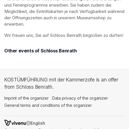
und Ferienprogramme erwerben. Sie haben zudem die 
Möglichkeit, die Eintrittskarten je nach Verfügbarkeit während 
der Öffnungszeiten auch in unserem Museumsshop zu 
erwerben.
Wir freuen uns, Sie auf Schloss Benrath begrüßen zu dürfen! 
Other events of Schloss Benrath
KOSTÜMFÜHRUNG mit der Kammerzofe is an offer
from Schloss Benrath.
Imprint of the organizer
(opens in a new tab)
Data privacy of the organizer
(opens in 
General terms and conditions of the organizer
(opens in a new ta
SWITCH LANGUAGE