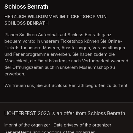
Schloss Benrath
HERZLICH WILLKOMMEN IM TICKETSHOP VON 
SCHLOSS BENRATH
Planen Sie Ihren Aufenthalt auf Schloss Benrath ganz 
bequem vorab: In unserem Ticketshop können Sie Online-
Tickets für unsere Museen, Ausstellungen, Veranstaltungen 
und Ferienprogramme erwerben. Sie haben zudem die 
Möglichkeit, die Eintrittskarten je nach Verfügbarkeit während 
der Öffnungszeiten auch in unserem Museumsshop zu 
erwerben.
Wir freuen uns, Sie auf Schloss Benrath begrüßen zu dürfen! 
LICHTERFEST 2023 is an offer from Schloss Benrath.
Imprint of the organizer
(opens in a new tab)
Data privacy of the organizer
(opens in 
General terms and conditions of the organizer
(opens in a new ta