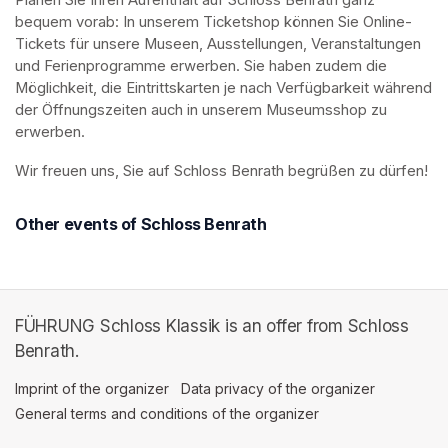
Planen Sie Ihren Aufenthalt auf Schloss Benrath ganz 
bequem vorab: In unserem Ticketshop können Sie Online-
Tickets für unsere Museen, Ausstellungen, Veranstaltungen 
und Ferienprogramme erwerben. Sie haben zudem die 
Möglichkeit, die Eintrittskarten je nach Verfügbarkeit während 
der Öffnungszeiten auch in unserem Museumsshop zu 
erwerben.
Wir freuen uns, Sie auf Schloss Benrath begrüßen zu dürfen! 
Other events of Schloss Benrath
FÜHRUNG Schloss Klassik is an offer from Schloss
Benrath.
Imprint of the organizer
(opens in a new tab)
Data privacy of the organizer
(opens in 
General terms and conditions of the organizer
(opens in a new ta