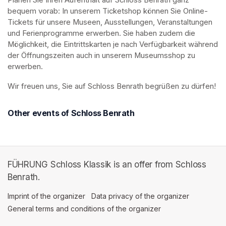
Planen Sie Ihren Aufenthalt auf Schloss Benrath ganz 
bequem vorab: In unserem Ticketshop können Sie Online-
Tickets für unsere Museen, Ausstellungen, Veranstaltungen 
und Ferienprogramme erwerben. Sie haben zudem die 
Möglichkeit, die Eintrittskarten je nach Verfügbarkeit während 
der Öffnungszeiten auch in unserem Museumsshop zu 
erwerben.
Wir freuen uns, Sie auf Schloss Benrath begrüßen zu dürfen! 
Other events of Schloss Benrath
FÜHRUNG Schloss Klassik is an offer from Schloss
Benrath.
Imprint of the organizer
(opens in a new tab)
Data privacy of the organizer
(opens in 
General terms and conditions of the organizer
(opens in a new ta