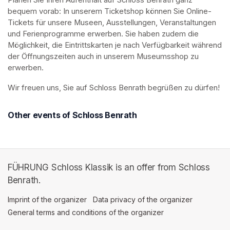
Planen Sie Ihren Aufenthalt auf Schloss Benrath ganz 
bequem vorab: In unserem Ticketshop können Sie Online-
Tickets für unsere Museen, Ausstellungen, Veranstaltungen 
und Ferienprogramme erwerben. Sie haben zudem die 
Möglichkeit, die Eintrittskarten je nach Verfügbarkeit während 
der Öffnungszeiten auch in unserem Museumsshop zu 
erwerben.
Wir freuen uns, Sie auf Schloss Benrath begrüßen zu dürfen! 
Other events of Schloss Benrath
FÜHRUNG Schloss Klassik is an offer from Schloss
Benrath.
Imprint of the organizer
(opens in a new tab)
Data privacy of the organizer
(opens in 
General terms and conditions of the organizer
(opens in a new ta