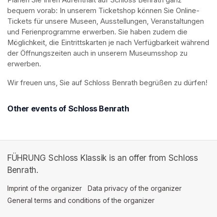
Planen Sie Ihren Aufenthalt auf Schloss Benrath ganz 
bequem vorab: In unserem Ticketshop können Sie Online-
Tickets für unsere Museen, Ausstellungen, Veranstaltungen 
und Ferienprogramme erwerben. Sie haben zudem die 
Möglichkeit, die Eintrittskarten je nach Verfügbarkeit während 
der Öffnungszeiten auch in unserem Museumsshop zu 
erwerben.
Wir freuen uns, Sie auf Schloss Benrath begrüßen zu dürfen! 
Other events of Schloss Benrath
FÜHRUNG Schloss Klassik is an offer from Schloss
Benrath.
Imprint of the organizer
(opens in a new tab)
Data privacy of the organizer
(opens in 
General terms and conditions of the organizer
(opens in a new ta