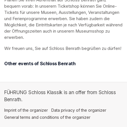
Planen Sie Ihren Aufenthalt auf Schloss Benrath ganz 
bequem vorab: In unserem Ticketshop können Sie Online-
Tickets für unsere Museen, Ausstellungen, Veranstaltungen 
und Ferienprogramme erwerben. Sie haben zudem die 
Möglichkeit, die Eintrittskarten je nach Verfügbarkeit während 
der Öffnungszeiten auch in unserem Museumsshop zu 
erwerben.
Wir freuen uns, Sie auf Schloss Benrath begrüßen zu dürfen! 
Other events of Schloss Benrath
FÜHRUNG Schloss Klassik is an offer from Schloss
Benrath.
Imprint of the organizer
(opens in a new tab)
Data privacy of the organizer
(opens in 
General terms and conditions of the organizer
(opens in a new ta