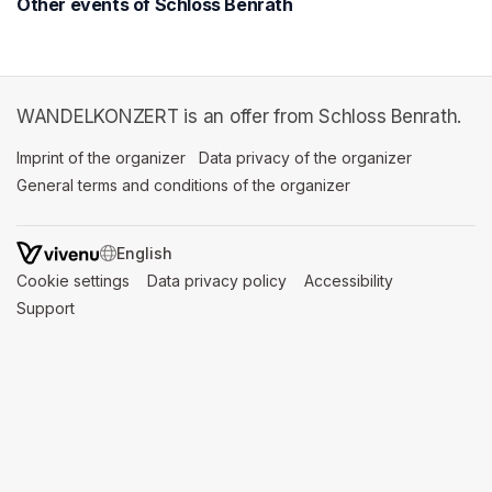
Other events of Schloss Benrath
WANDELKONZERT is an offer from Schloss Benrath.
Imprint of the organizer
(opens in a new tab)
Data privacy of the organizer
(opens in 
General terms and conditions of the organizer
(opens in a new ta
SWITCH LANGUAGE
Cookie settings
(opens in a new tab)
Data privacy policy
(opens in a new tab)
Accessibility
(opens in a n
Support
(opens in a new tab)