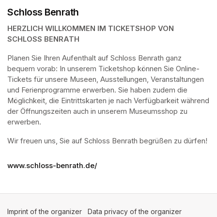
Schloss Benrath
HERZLICH WILLKOMMEN IM TICKETSHOP VON 
SCHLOSS BENRATH
Planen Sie Ihren Aufenthalt auf Schloss Benrath ganz 
bequem vorab: In unserem Ticketshop können Sie Online-
Tickets für unsere Museen, Ausstellungen, Veranstaltungen 
und Ferienprogramme erwerben. Sie haben zudem die 
Möglichkeit, die Eintrittskarten je nach Verfügbarkeit während 
der Öffnungszeiten auch in unserem Museumsshop zu 
erwerben.
Wir freuen uns, Sie auf Schloss Benrath begrüßen zu dürfen! 
www.schloss-benrath.de/
Imprint of the organizer
(opens in a new tab)
Data privacy of the organizer
(opens in 