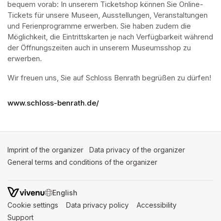
bequem vorab: In unserem Ticketshop können Sie Online-
Tickets für unsere Museen, Ausstellungen, Veranstaltungen 
und Ferienprogramme erwerben. Sie haben zudem die 
Möglichkeit, die Eintrittskarten je nach Verfügbarkeit während 
der Öffnungszeiten auch in unserem Museumsshop zu 
erwerben.
Wir freuen uns, Sie auf Schloss Benrath begrüßen zu dürfen! 
www.schloss-benrath.de/
Imprint of the organizer
(opens in a new tab)
Data privacy of the organizer
(opens in 
General terms and conditions of the organizer
(opens in a new ta
SWITCH LANGUAGE
Cookie settings
(opens in a new tab)
Data privacy policy
(opens in a new tab)
Accessibility
(opens in a n
Support
(opens in a new tab)